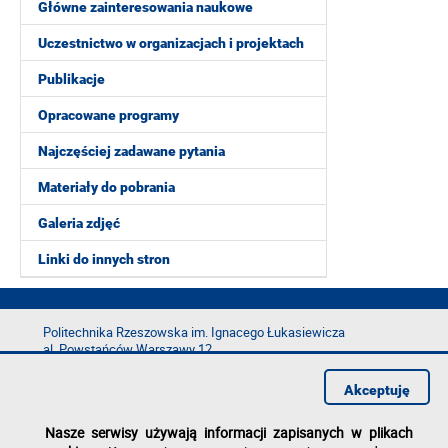
Główne zainteresowania naukowe
Uczestnictwo w organizacjach i projektach
Publikacje
Opracowane programy
Najczęściej zadawane pytania
Materiały do pobrania
Galeria zdjęć
Linki do innych stron
Politechnika Rzeszowska im. Ignacego Łukasiewicza
al. Powstańców Warszawy 12
35-029 Rzeszów
Akceptuję
tel.: +48 17 865 11 00
fax: +48 17 854 12 60
Nasze serwisy używają informacji zapisanych w plikach
e-mail:
kancelaria@prz.edu.pl